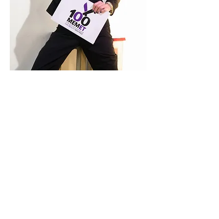
100MEMET TLV
إدارة جديدة (يديرها 100 ماتام رمات
غان)
بن يهودا 162 تل أبيب
هاتف:
035445650