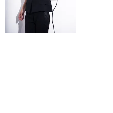
100MEMET TLV
إدارة جديدة (يديرها 100 ماتام رمات
غان)
بن يهودا 162 تل أبيب
هاتف:
035445650
meamemet100@gmail.com
: بريد
إلكتروني
ساعات العمل
الأحد - الخميس: