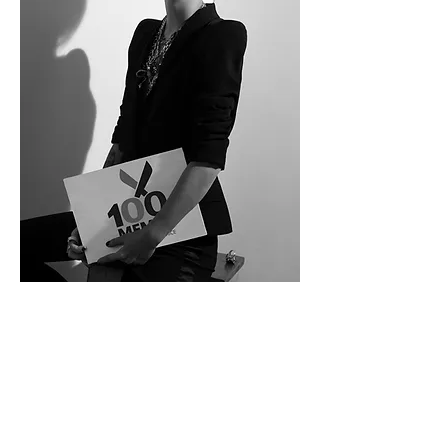
100MEMET TLV
إدارة جديدة (يديرها 100 ماتام رمات
غان)
بن يهودا 162 تل أبيب
هاتف:
035445650